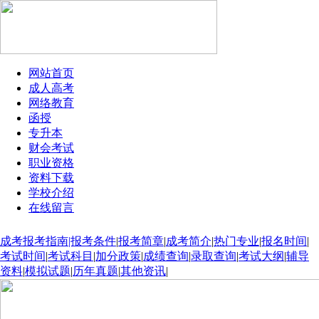
网站首页
成人高考
网络教育
函授
专升本
财会考试
职业资格
资料下载
学校介绍
在线留言
成考报考指南|报考条件
|
报考简章
|
成考简介
|
热门专业
|
报名时间
|
考试时间
|
考试科目
|
加分政策
|
成绩查询
|
录取查询
|
考试大纲
|
辅导
资料
|
模拟试题
|
历年真题
|
其他资讯
|